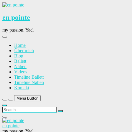
Skip
to
content
en pointe
my passion, Yael
Home
Über mich
Blog
Ballett
Nähen
Videos
Timeline Ballett
Timeline Nähen
Kontakt
Menu Button
Search
…
Close
Side
en pointe
Menu
my passion, Yael